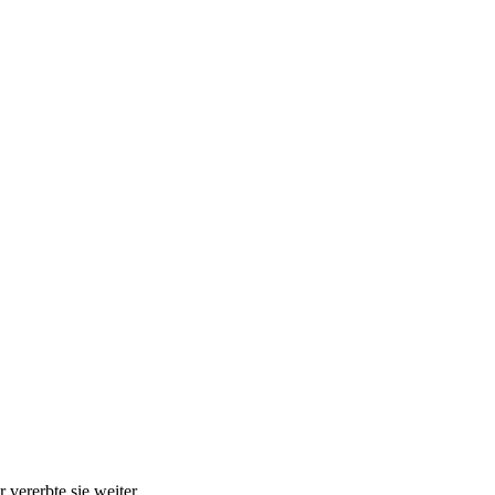
r vererbte sie weiter…