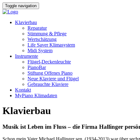
Toggle navigation
Klavierbau
Reparatur
Stimmung & Pflege
Wertschätzung
Life Saver Klimasystem
Midi System
Instrumente
Flügel-Deckenleuchte
PianoBar
Stiftung Offenes Piano
Neue Klaviere und Flügel
Gebrauchte Klaviere
Kontakt
MyPiano Klimadaten
Klavierbau
Musik ist Leben im Fluss – die Firma Hallinger persö
Schon mein Vater Michael Hallinger sen. (1934-2013) war über sechzig