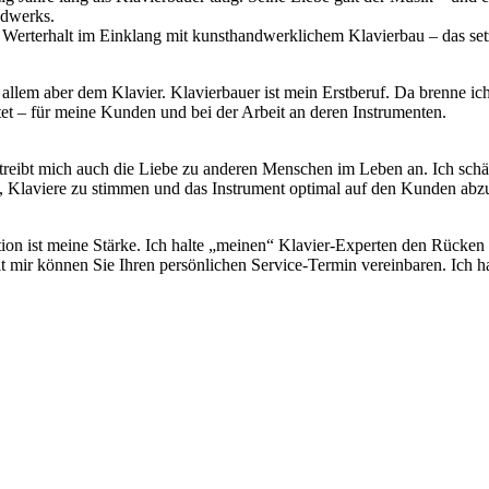
ndwerks.
d Werterhalt im Einklang mit kunsthandwerklichem Klavierbau – das se
allem aber dem Klavier. Klavierbauer ist mein Erstberuf. Da brenne ic
tet – für meine Kunden und bei der Arbeit an deren Instrumenten.
eibt mich auch die Liebe zu anderen Menschen im Leben an. Ich schät
n, Klaviere zu stimmen und das Instrument optimal auf den Kunden abz
ion ist meine Stärke. Ich halte „meinen“ Klavier-Experten den Rücken v
t mir können Sie Ihren persönlichen Service-Termin vereinbaren. Ich 